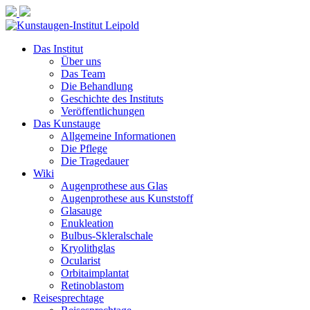
Das Institut
Über uns
Das Team
Die Behandlung
Geschichte des Instituts
Veröffentlichungen
Das Kunstauge
Allgemeine Informationen
Die Pflege
Die Tragedauer
Wiki
Augenprothese aus Glas
Augenprothese aus Kunststoff
Glasauge
Enukleation
Bulbus-Skleralschale
Kryolithglas
Ocularist
Orbitaimplantat
Retinoblastom
Reisesprechtage