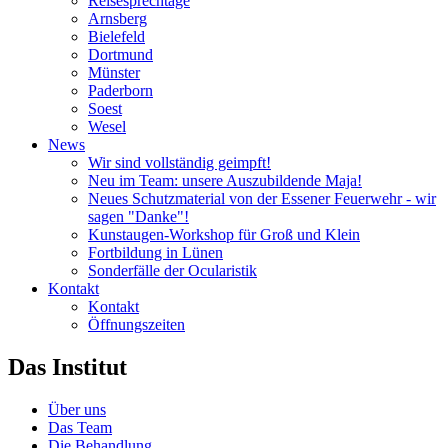
Reisesprechtage
Arnsberg
Bielefeld
Dortmund
Münster
Paderborn
Soest
Wesel
News
Wir sind vollständig geimpft!
Neu im Team: unsere Auszubildende Maja!
Neues Schutzmaterial von der Essener Feuerwehr - wir
sagen "Danke"!
Kunstaugen-Workshop für Groß und Klein
Fortbildung in Lünen
Sonderfälle der Ocularistik
Kontakt
Kontakt
Öffnungszeiten
Das Institut
Über uns
Das Team
Die Behandlung