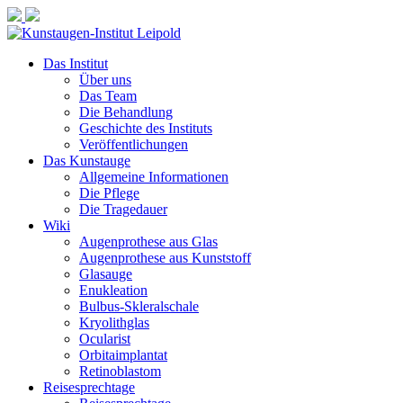
Das Institut
Über uns
Das Team
Die Behandlung
Geschichte des Instituts
Veröffentlichungen
Das Kunstauge
Allgemeine Informationen
Die Pflege
Die Tragedauer
Wiki
Augenprothese aus Glas
Augenprothese aus Kunststoff
Glasauge
Enukleation
Bulbus-Skleralschale
Kryolithglas
Ocularist
Orbitaimplantat
Retinoblastom
Reisesprechtage